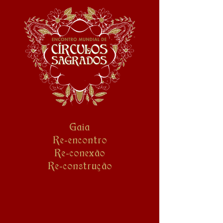
Gaia
Re-encontro
Re-conexão
Re-construção