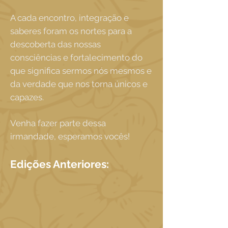
A cada encontro, integração e
saberes foram os nortes para a
descoberta das nossas
consciências e fortalecimento do
que significa sermos nós mesmos e
da verdade que nos torna únicos e
capazes.
Venha fazer parte dessa
irmandade, esperamos vocês!
Edições Anteriores: