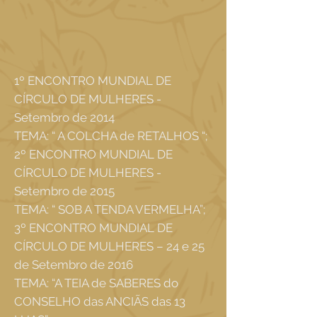
1º ENCONTRO MUNDIAL DE
CÍRCULO DE MULHERES -
Setembro de 2014
TEMA: “ A COLCHA de RETALHOS “;
2º ENCONTRO MUNDIAL DE
CÍRCULO DE MULHERES -
Setembro de 2015
TEMA: “ SOB A TENDA VERMELHA”;
3º ENCONTRO MUNDIAL DE
CÍRCULO DE MULHERES – 24 e 25
de Setembro de 2016
TEMA: “A TEIA de SABERES do
CONSELHO das ANCIÃS das 13