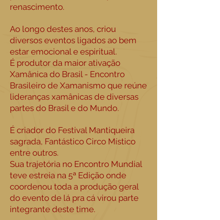
renascimento.
Ao longo destes anos, criou
diversos eventos ligados ao bem
estar emocional e espiritual.
É produtor da maior ativação
Xamânica do Brasil - Encontro
Brasileiro de Xamanismo que reúne
lideranças xamânicas de diversas
partes do Brasil e do Mundo.
É criador do Festival Mantiqueira
sagrada, Fantástico Circo Místico
entre outros.
Sua trajetória no Encontro Mundial
teve estreia na 5ª Edição onde
coordenou toda a produção geral
do evento de lá pra cá virou parte
integrante deste time.